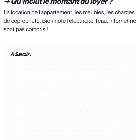
→ Qu’inclut le montant du loyer ?
La location de l’appartement, les meubles, les charges
de copropriété. Bien noté l’électricité, l’eau, Internet ne
sont pas compris !
A Savoir :
Les contrats de location sont souvent pour
une durée de 6 mois, 1 an ou 2 ans
Un seul bail qui doit être signés par tous les
locataires
Les animaux domestiques ne sont
généralement pas autorisés
La plupart des appartements sont déjà
meublés, plus qu’à ramener sa valise !