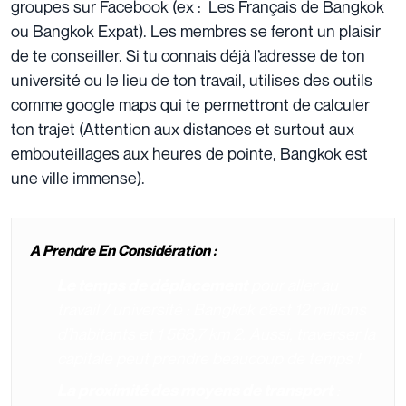
groupes sur Facebook (ex : Les Français de Bangkok
ou Bangkok Expat). Les membres se feront un plaisir
de te conseiller. Si tu connais déjà l’adresse de ton
université ou le lieu de ton travail, utilises des outils
comme google maps qui te permettront de calculer
ton trajet (Attention aux distances et surtout aux
embouteillages aux heures de pointe, Bangkok est
une ville immense).
A Prendre En Considération :
pour aller au
Le temps de déplacement
travail / université : Bangkok c’est 12 millions
d’habitants et 1 568,7 km 2. Aussi, traverser la
capitale peut prendre beaucoup de temps !
:
La proximité des moyens de transport