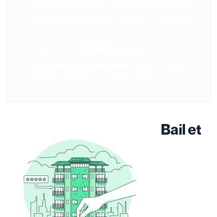
métro aérien (BTS), métro souterrain (MRT),
faudra prendre un bus ou peut-on marcher
jusque-là ?
Quel est ton
?
budget logement
: salle de sport,
La proximité de tes loisirs
centre commerciaux, bars, parcs…
Bail et