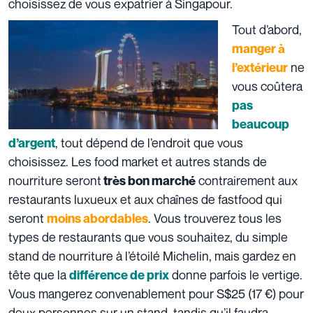
choisissez de vous expatrier à Singapour.
Tout d’abord,
manger à
ne
l’extérieur
vous coûtera
pas
beaucoup
, tout dépend de l’endroit que vous
d’argent
choisissez. Les food market et autres stands de
nourriture seront
contrairement aux
très bon marché
restaurants luxueux et aux chaînes de fastfood qui
seront
. Vous trouverez tous les
moins abordables
types de restaurants que vous souhaitez, du simple
stand de nourriture à l’étoilé Michelin, mais gardez en
tête que la
donne parfois le vertige.
différence de prix
Vous mangerez convenablement pour S$25 (17 €) pour
deux personnes sur un stand, tandis qu’il faudra